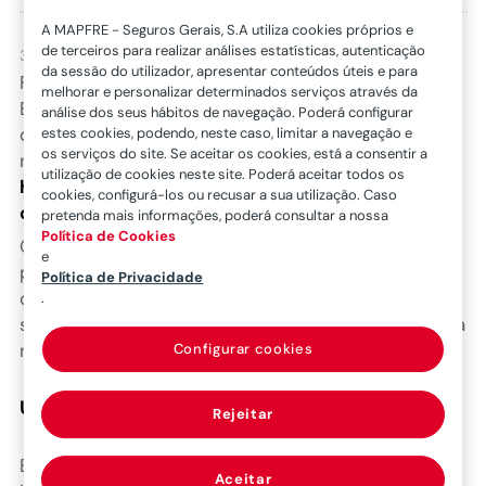
A MAPFRE - Seguros Gerais, S.A utiliza cookies próprios e
de terceiros para realizar análises estatísticas, autenticação
3 de março de 2026
da sessão do utilizador, apresentar conteúdos úteis e para
Fevereiro é um mês de consciência, empatia e união.
melhorar e personalizar determinados serviços através da
E quisemos vivê-lo de forma especial. No passado
análise dos seus hábitos de navegação. Poderá configurar
dia
25 de fevereiro
, vários colaboradores, incluindo o
estes cookies, podendo, neste caso, limitar a navegação e
os serviços do site. Se aceitar os cookies, está a consentir a
nosso
CEO
, juntaram-se
para formar um
cordão
utilização de cookies neste site. Poderá aceitar todos os
humano
que assinalou o
Dia Mundial da Luta Contra
cookies, configurá-los ou recusar a sua utilização. Caso
o Cancro
.
pretenda mais informações, poderá consultar a nossa
Política de Cookies
Quisemos deixar uma mensagem simples, mas
e
poderosa: estamos juntos nesta causa. Mostrámos
Política de Privacidade
que, na Mapfre, somos mais do que uma equipa,
.
somos uma comunidade que se apoia e que acredita
na força coletiva.
Configurar cookies
Um momento que nos marcou
Rejeitar
Encontrámo-nos logo pela manhã, vestidos de
Aceitar