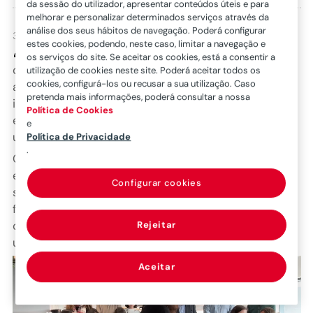
da sessão do utilizador, apresentar conteúdos úteis e para
melhorar e personalizar determinados serviços através da
análise dos seus hábitos de navegação. Poderá configurar
3 de março de 2026
estes cookies, podendo, neste caso, limitar a navegação e
🎉
Em fevereiro, voltámos a reunir os aniversariantes
os serviços do site. Se aceitar os cookies, está a consentir a
da
Mapfre
e da
Mawdy
para celebrarmos mais um
utilização de cookies neste site. Poderá aceitar todos os
cookies, configurá-los ou recusar a sua utilização. Caso
ano de vida e de conquistas. Porque, para nós, estes
pretenda mais informações, poderá consultar a nossa
instantes fazem parte daquilo que nos torna uma
Política de Cookies
equipa: próxima, humana e sempre pronta a celebrar
e
uns com os outros.
Política de Privacidade
.
Cantámos os Parabéns num ambiente descontraído
e cheio de boa disposição. Entre conversas e
Configurar cookies
sorrisos, brindamos a um novo ano! E, claro, não
faltou o tradicional bolo que deu o toque final à
celebração e reuniu todos à volta da mesa para mais
Rejeitar
um momento de convívio.
Aceitar