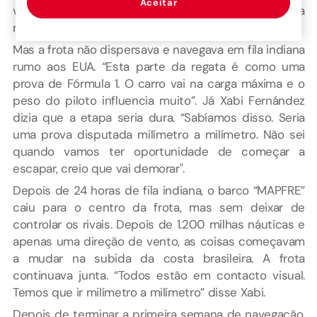
Aceitar
ventos mais fracos, a regata começou a ficar rápida
no Atlântico Sul.
Mas a frota não dispersava e navegava em fila indiana
rumo aos EUA. “Esta parte da regata é como uma
prova de Fórmula 1. O carro vai na carga máxima e o
peso do piloto influencia muito”. Já Xabi Fernández
dizia que a etapa seria dura. “Sabíamos disso. Seria
uma prova disputada milímetro a milímetro. Não sei
quando vamos ter oportunidade de começar a
escapar, creio que vai demorar".
Depois de 24 horas de fila indiana, o barco “MAPFRE”
caiu para o centro da frota, mas sem deixar de
controlar os rivais. Depois de 1.200 milhas náuticas e
apenas uma direção de vento, as coisas começavam
a mudar na subida da costa brasileira. A frota
continuava junta. “Todos estão em contacto visual.
Temos que ir milímetro a milímetro” disse Xabi.
Depois de terminar a primeira semana de navegação,