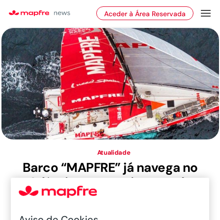
Aceder à Área Reservada
Atualidade
Barco “MAPFRE” já navega no
Atlântico e aproxima-se de
Newport
MAPFRE na maior competição náutica do mundo
Aviso de Cookies