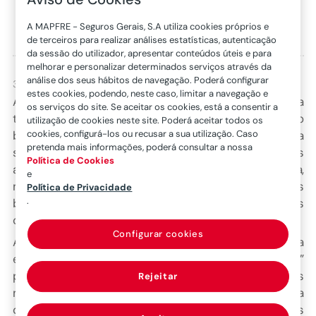
A MAPFRE - Seguros Gerais, S.A utiliza cookies próprios e
de terceiros para realizar análises estatísticas, autenticação
da sessão do utilizador, apresentar conteúdos úteis e para
melhorar e personalizar determinados serviços através da
análise dos seus hábitos de navegação. Poderá configurar
30 de abril de 2015
estes cookies, podendo, neste caso, limitar a navegação e
A sexta etapa da Volvo Ocean Race está quase a
os serviços do site. Se aceitar os cookies, está a consentir a
terminar. Depois de nove dias de competição, o
utilização de cookies neste site. Poderá aceitar todos os
cookies, configurá-los ou recusar a sua utilização. Caso
barco “MAPFRE” atinge a metade do percurso na
pretenda mais informações, poderá consultar a nossa
segunda posição, defendendo-se dos constantes
Política de Cookies
ataques dos adversários. Para se ter uma ideia,
e
menos de 25 milhas náuticas separam os seis
Política de Privacidade
.
barcos. Agora, as equipas deparam-se com as
calmarias equatoriais do Norte.
Configurar cookies
As primeiras milhas da sexta etapa mostraram que a
etapa não seria nada fácil. O barco “MAPFRE”
procurou logo o mar aberto por causa dos ventos
Rejeitar
mais fortes. A estratégia foi rentável para a equipa
que logo assumiu a liderança da frota. Depois dos