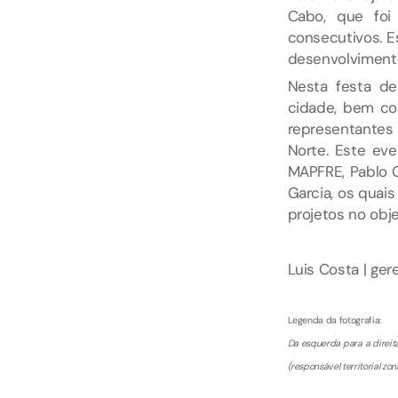
Cabo, que foi
consecutivos. Es
desenvolvimento
Nesta festa de
cidade, bem com
representantes
Norte. Este ev
MAPFRE, Pablo G
Garcia, os quai
projetos no obj
Luis Costa | ger
Legenda da fotografia:
Da esquerda para a direita
(responsável territorial z