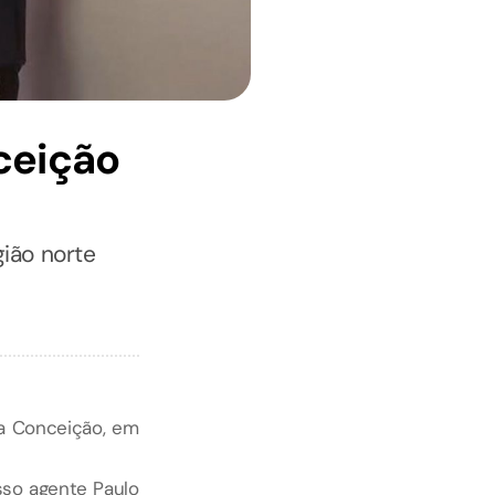
ceição
ião norte
da Conceição, em
sso agente Paulo