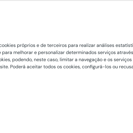
Informações úteis
L
APP MAPFRE News
C
mapfre.pt
cookies próprios e de terceiros para realizar análises estatís
 e para melhorar e personalizar determinados serviços atravé
Contactos
ies, podendo, neste caso, limitar a navegação e os serviços d
 site. Poderá aceitar todos os cookies, configurá-los ou recus