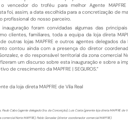
 o vencedor do troféu para melhor Agente MAPFRE
ta foi, assim, a data escolhida para a concretização de m
 profissional do nosso parceiro.
 inauguração foram convidadas algumas das principais 
o clientes, familiares, toda a equipa da loja direta MAPF
 de outras lojas MAPFRE e outros agentes delegados da 
ento contou ainda com a presença do diretor coordenad
onzalez, e do responsável territorial da zona comercial N
s fizeram um discurso sobre esta inauguração e sobre a im
etivo de crescimento da MAPFRE | SEGUROS.”
ente da loja direta MAPFRE de Vila Real
, Paulo Cabo (agente delegado Sra. da Conceição), Luis Costa (gerente loja direta MAPFRE de Vil
ona comercial Norte MAPFRE), Pablo Gonzalez (diretor coordenador comercial MAPFRE).